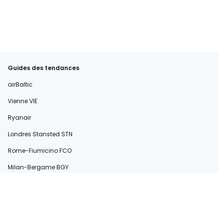
Guides des tendances
airBaltic
Vienne VIE
Ryanair
Londres Stansted STN
Rome-Fiumicino FCO
Milan-Bergame BGY
easyJet
Sardaigne
Rome Ciampino CIA