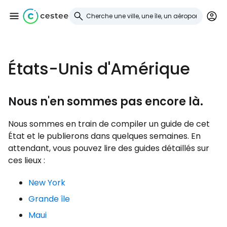
Se connecter à
États-Unis d'Amérique
Cestee
Nous n'en sommes pas encore là.
... la communauté mondiale des voyageurs
Nous sommes en train de compiler un guide de cet
État et le publierons dans quelques semaines. En
Continuer avec Google
attendant, vous pouvez lire des guides détaillés sur
ces lieux :
Continuer avec Facebook
New York
Grande île
Maui
Poursuivre avec le courrier