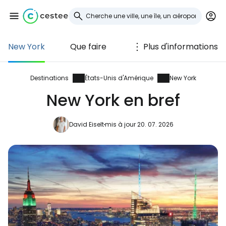
New York
Que faire
Plus d'informations
Se connecter à
Cestee
Destinations
États-Unis d'Amérique
New York
New York en bref
... la communauté mondiale des voyageurs
David Eiselt
mis à jour 20. 07. 2026
Continuer avec Google
Continuer avec Facebook
Poursuivre avec le courrier