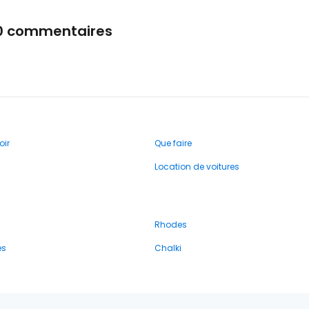
0 commentaires
oir
Que faire
Location de voitures
Rhodes
es
Chalki