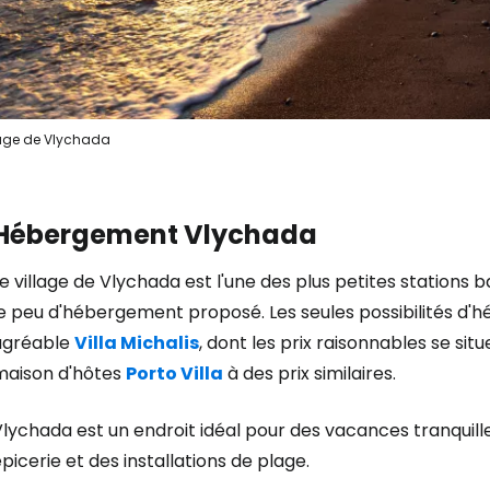
Cont
Poursuivre av
age de Vlychada
Hébergement Vlychada
e village de Vlychada est l'une des plus petites stations b
e peu d'hébergement proposé. Les seules possibilités d'h
agréable
Villa Michalis
, dont les prix raisonnables se situ
maison d'hôtes
Porto Villa
à des prix similaires.
lychada est un endroit idéal pour des vacances tranquille
picerie et des installations de plage.