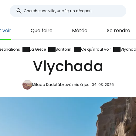
t voir
Que faire
Météo
Se rendre
estinations
La Grèce
Santorin
Ce qu'il faut voir
Vlycha
Vlychada
Milada Kadeřábková
mis à jour 04. 03. 2026