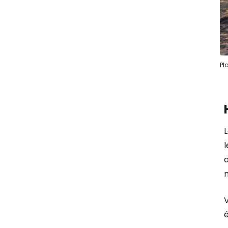
Pl
L
l
V
é