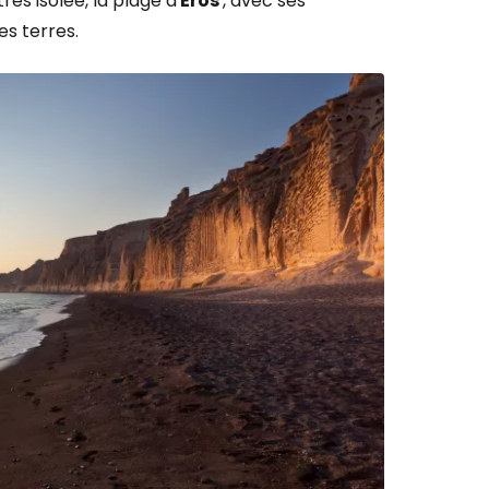
ès isolée, la plage d'
Eros
, avec ses
es terres.
r à Cestee
ageurs
tinuer avec Google