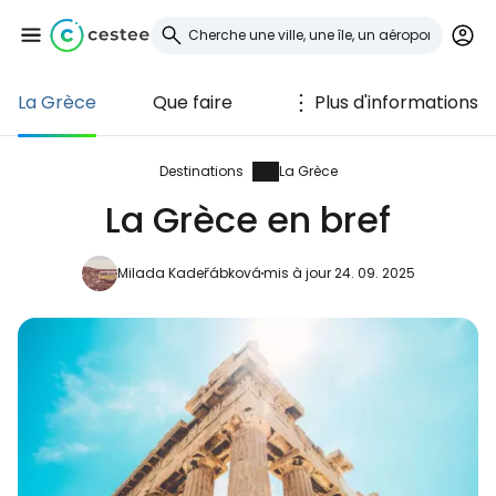
La Grèce
Que faire
Plus d'informations
Se connecter à
Cestee
Destinations
La Grèce
La Grèce en bref
... la communauté mondiale des voyageurs
Milada Kadeřábková
mis à jour 24. 09. 2025
Continuer avec Google
Continuer avec Facebook
Poursuivre avec le courrier