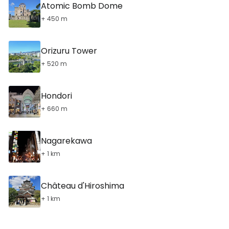
Atomic Bomb Dome
+ 450 m
Orizuru Tower
+ 520 m
Hondori
+ 660 m
Nagarekawa
+ 1 km
Château d'Hiroshima
+ 1 km