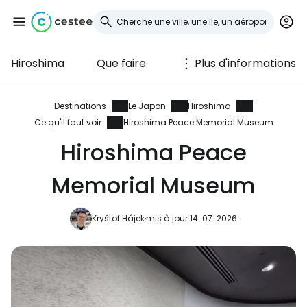
Hiroshima
Que faire
Plus d'informations
Se connecter à
Cestee
Destinations
Le Japon
Hiroshima
Ce qu'il faut voir
Hiroshima Peace Memorial Museum
... la communauté mondiale des voyageurs
Hiroshima Peace
Memorial Museum
Continuer avec Google
Kryštof Hájek
mis à jour 14. 07. 2026
Continuer avec Facebook
Poursuivre avec le courrier