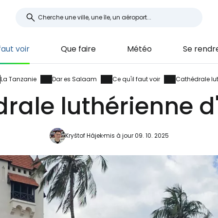
faut voir
Que faire
Météo
Se rendr
La Tanzanie
Dar es Salaam
Ce qu'il faut voir
Cathédrale lu
rale luthérienne d
Kryštof Hájek
mis à jour 09. 10. 2025