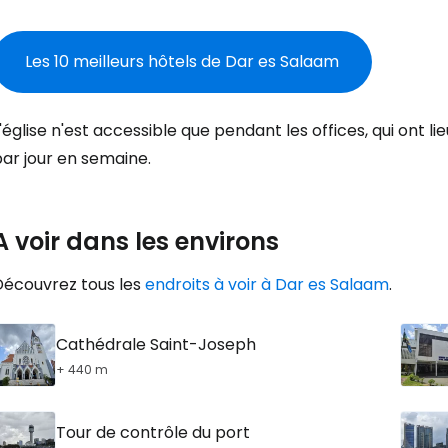
Se connecte
Les 10 meilleurs hôtels de Dar es Salaam
... la communauté mondiale des voy
'église n'est accessible que pendant les offices, qui ont lie
ar jour en semaine.
Con
A voir dans les environs
Cont
Découvrez tous les
endroits à voir à Dar es Salaam
.
Poursuivre av
Cathédrale Saint-Joseph
+ 440 m
Tour de contrôle du port