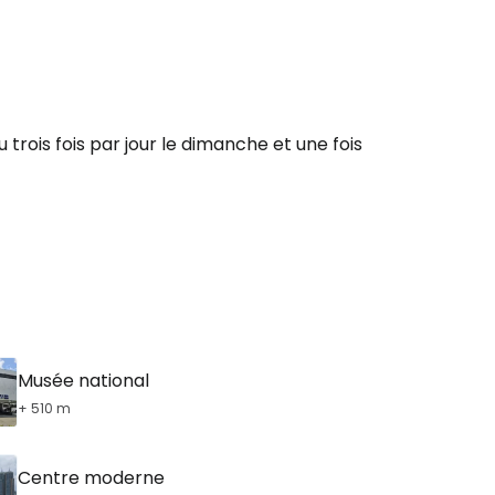
r à Cestee
ageurs
u trois fois par jour le dimanche et une fois
tinuer avec Google
inuer avec Facebook
ec le courrier électronique
Musée national
+ 510 m
Centre moderne