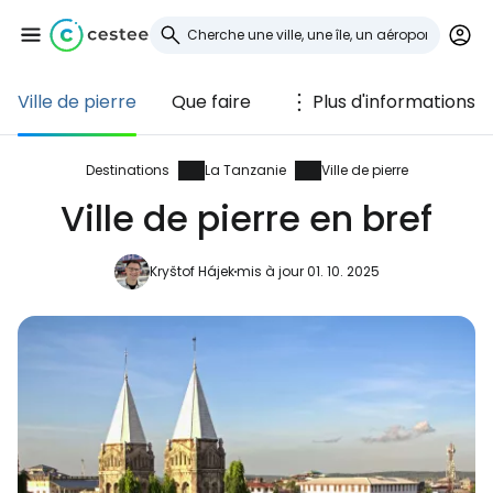
Ville de pierre
Que faire
Plus d'informations
Se connecter à
Cestee
Destinations
La Tanzanie
Ville de pierre
Ville de pierre en bref
... la communauté mondiale des voyageurs
Kryštof Hájek
mis à jour 01. 10. 2025
Continuer avec Google
Continuer avec Facebook
Poursuivre avec le courrier