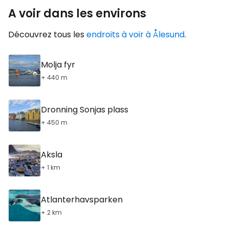
A voir dans les environs
Découvrez tous les
endroits à voir à Ålesund
.
Molja fyr
+ 440 m
Dronning Sonjas plass
+ 450 m
Aksla
+ 1 km
Atlanterhavsparken
+ 2 km