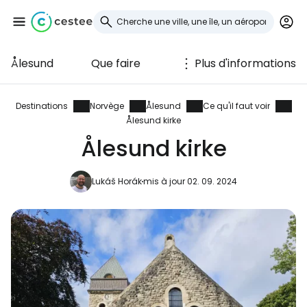
Ålesund
Que faire
Plus d'informations
Se connecter à
Cestee
Destinations
Norvège
Ålesund
Ce qu'il faut voir
Ålesund kirke
... la communauté mondiale des voyageurs
Ålesund kirke
Lukáš Horák
mis à jour 02. 09. 2024
Continuer avec Google
Continuer avec Facebook
Poursuivre avec le courrier