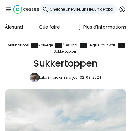
Ålesund
Que faire
Plus d'informations
Se connecter à
Cestee
Destinations
Norvège
Ålesund
Ce qu'il faut voir
Sukkertoppen
... la communauté mondiale des voyageurs
Sukkertoppen
Lukáš Horák
mis à jour 02. 09. 2024
Continuer avec Google
Continuer avec Facebook
Poursuivre avec le courrier