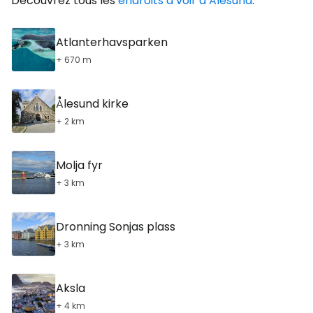
Découvrez tous les
endroits à voir à Ålesund
.
Atlanterhavsparken
+ 670 m
Ålesund kirke
+ 2 km
Molja fyr
+ 3 km
Dronning Sonjas plass
+ 3 km
Aksla
+ 4 km