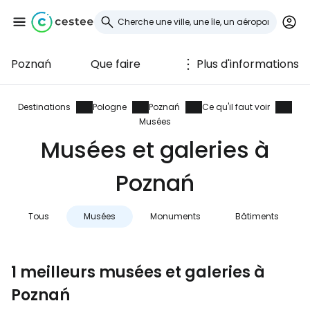
Poznań
Que faire
Plus d'informations
Se connecter à
Cestee
Destinations
Pologne
Poznań
Ce qu'il faut voir
Musées
... la communauté mondiale des voyageurs
Musées et galeries à
Poznań
Continuer avec Google
Tous
Musées
Monuments
Bâtiments
Continuer avec Facebook
1 meilleurs musées et galeries à
Poznań
Poursuivre avec le courrier