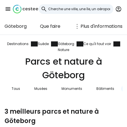
Göteborg
Que faire
Plus d'informations
Se connecter à
Cestee
Destinations
Suède
Göteborg
Ce qu'il faut voir
Nature
... la communauté mondiale des voyageurs
Parcs et nature à
Göteborg
Continuer avec Google
Tous
Musées
Monuments
Bâtiments
Continuer avec Facebook
3 meilleurs parcs et nature à
Göteborg
Poursuivre avec le courrier