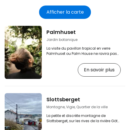
électronique
Afficher la carte
Palmhuset
Jardin botanique
La visite du pavillon tropical en verre
Palmhuset ou Palm House ne ravira pas
seulement les amateurs de botanique.
Ce pavillon de 1 000 mètres carrés est
En savoir plus
situé au cœur du parc
Trädgårdsföreningen, dans le centre de
Göteborg. Il a été construit en 1878 dans
le style du Crystal Palace de Londres et
est toujours conservé dans son état
d'origine. [btn "Hôtels bon marché et
Slottsberget
recommandés à Göteborg"
https://www.booking.com/city/se/goteborg.cs
Montagne, Vigie, Quartier de la ville
aid…
La petite et discrète montagne de
Slottsberget, sur les rives de la rivière Göta
älv, cache un arrière-plan pittoresque