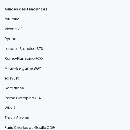
Guides des tendances
airBaltic
Vienne VIE
Ryanair
Londres Stansted STN
Rome-Fiumicino FCO
Milan-Bergame BGY
easyJet
Sardaigne
Rome Ciampino CIA
Wizz Air
Travel Service
Paris Charles de Gaulle CDG