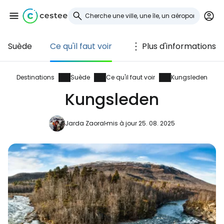
Suède
Ce qu'il faut voir
Plus d'informations
Se connecter à
Cestee
Destinations
Suède
Ce qu'il faut voir
Kungsleden
Kungsleden
... la communauté mondiale des voyageurs
Jarda Zaoral
mis à jour 25. 08. 2025
Continuer avec Google
Continuer avec Facebook
Poursuivre avec le courrier