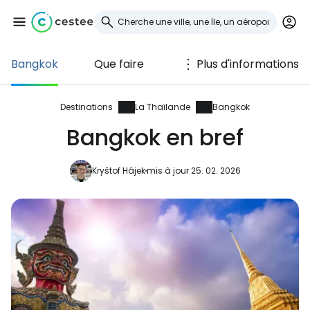
Bangkok
Que faire
Plus d'informations
Se connecter à
Cestee
Destinations
La Thaïlande
Bangkok
Bangkok en bref
... la communauté mondiale des voyageurs
Kryštof Hájek
mis à jour 25. 02. 2026
Continuer avec Google
Continuer avec Facebook
Poursuivre avec le courrier