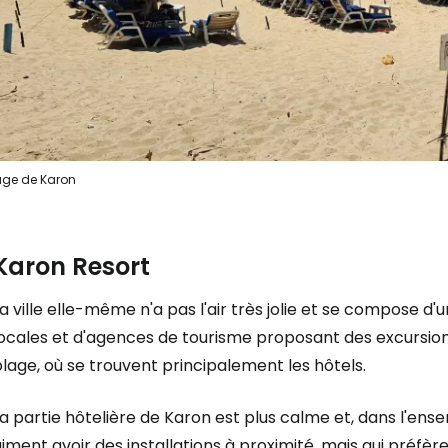
Se connecte
... la communauté mondiale des voy
age de Karon
Con
Karon Resort
Cont
a ville elle-même n'a pas l'air très jolie et se compose d
ocales et d'agences de tourisme proposant des excursions,
lage, où se trouvent principalement les hôtels.
Poursuivre av
a partie hôtelière de Karon est plus calme et, dans l'ens
iment avoir des installations à proximité, mais qui préfèr