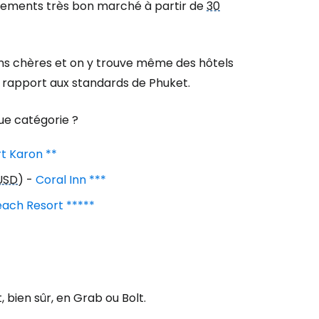
tements très bon marché à partir de
30
oins chères et on y trouve même des hôtels
r rapport aux standards de Phuket.
ue catégorie ?
t Karon **
USD
) -
Coral Inn ***
ach Resort *****
 bien sûr, en Grab ou Bolt.