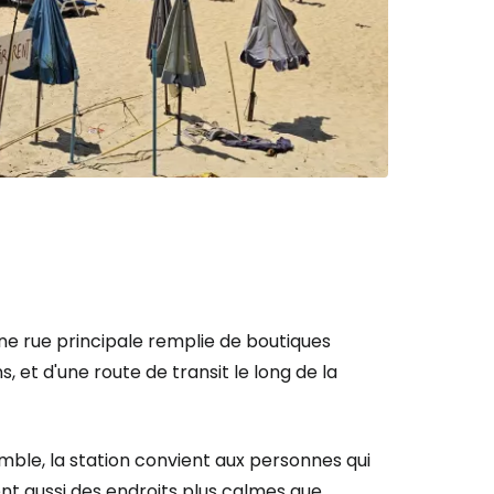
r à Cestee
ageurs
tinuer avec Google
inuer avec Facebook
'une rue principale remplie de boutiques
 et d'une route de transit le long de la
ec le courrier électronique
emble, la station convient aux personnes qui
ent aussi des endroits plus calmes que