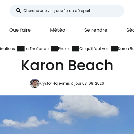
Que faire
Météo
Se rendre
Séc
inations
La Thaïlande
Phuket
Ce qu'il faut voir
Karon B
Karon Beach
Kryštof Hájek
mis à jour 03. 08. 2026