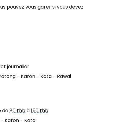
vous pouvez vous garer si vous devez
let journalier
Patong - Karon - Kata - Rawai
ce de
80 thb
à
150 thb
 - Karon - Kata