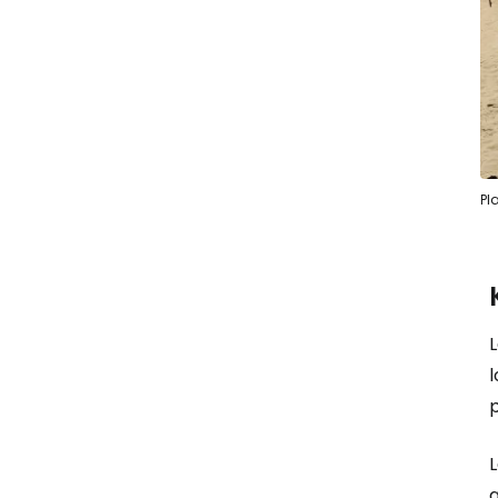
Pl
L
l
p
L
a