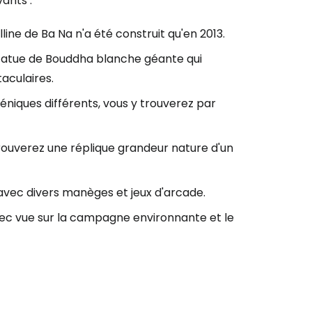
vants :
line de Ba Na n'a été construit qu'en 2013.
atue de Bouddha blanche géante qui
aculaires.
niques différents, vous y trouverez par
trouverez une réplique grandeur nature d'un
avec divers manèges et jeux d'arcade.
r à Cestee
ec vue sur la campagne environnante et le
ageurs
tinuer avec Google