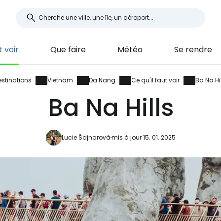
t voir
Que faire
Météo
Se rendre
estinations
Vietnam
Da Nang
Ce qu'il faut voir
Ba Na Hi
Ba Na Hills
Lucie Šajnarová
mis à jour 15. 01. 2025