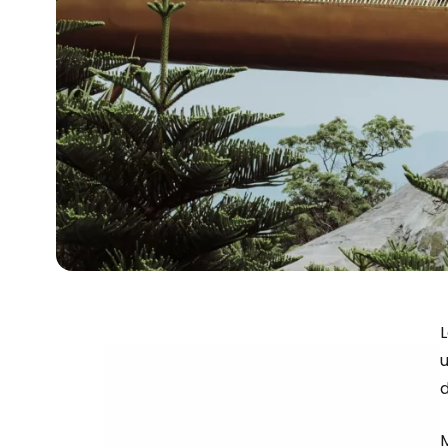
L
u
M