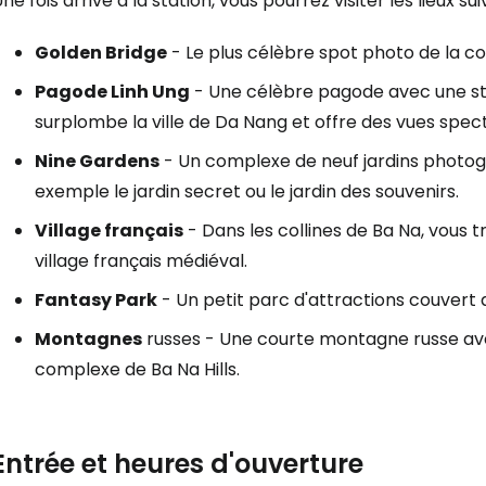
ne fois arrivé à la station, vous pourrez visiter les lieux sui
Golden Bridge
- Le plus célèbre spot photo de la col
Pagode Linh Ung
- Une célèbre pagode avec une st
surplombe la ville de Da Nang et offre des vues spect
Nine Gardens
- Un complexe de neuf jardins photogé
exemple le jardin secret ou le jardin des souvenirs.
Village français
- Dans les collines de Ba Na, vous 
village français médiéval.
Fantasy Park
- Un petit parc d'attractions couvert 
Se connecte
Montagnes
russes - Une courte montagne russe av
complexe de Ba Na Hills.
... la communauté mondiale des voy
Entrée et heures d'ouverture
Con