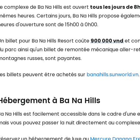
e complexe de Ba Na Hills est ouvert
tous les jours de 
êmes heures. Certains jours, Ba Na Hills propose égaleme
Cont
heures d'ouverture sont de 15h00 à 0h00.
n billet pour Ba Na Hills Resort coûte
900 000 vnd
et com
Poursuivre av
u parc ainsi qu'un billet de remontée mécanique aller-re
montagnes russes, sont payantes.
es billets peuvent être achetés sur
banahills.sunworld.vn
.
Hébergement à Ba Na Hills
a Na Hills est facilement accessible dans le cadre d'une 
ais vous pouvez passer la nuit directement au complexe s
Réservez un hébergement de luxe au
Mercure Danang Frenc