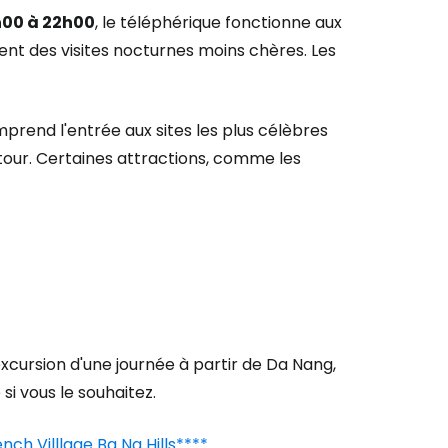
8h00 à 22h00
, le téléphérique fonctionne aux
nt des visites nocturnes moins chères. Les
inuer avec Facebook
prend l'entrée aux sites les plus célèbres
ec le courrier électronique
tour. Certaines attractions, comme les
excursion d'une journée à partir de Da Nang,
i vous le souhaitez.
h Villlage Ba Na Hills****.