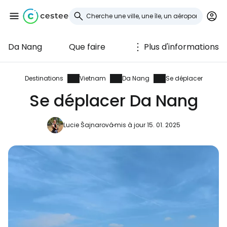
Da Nang
Que faire
Plus d'informations
Se connecter à
Cestee
Destinations
Vietnam
Da Nang
Se déplacer
Se déplacer Da Nang
... la communauté mondiale des voyageurs
Lucie Šajnarová
mis à jour 15. 01. 2025
Continuer avec Google
Continuer avec Facebook
Poursuivre avec le courrier