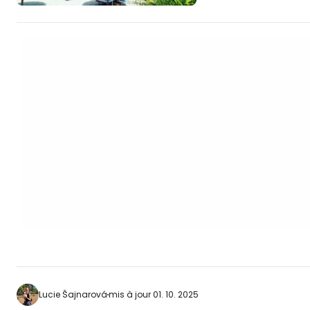
de nombreux restau
à proximité de la plage. [btn "R
le meilleur héberg
https://www.booki
an.cs.html? aid=2
cuadai] Vous pouvez vous rendre à la
plage de Cua Dai…
Lucie Šajnarová
mis à jour 01. 10. 2025