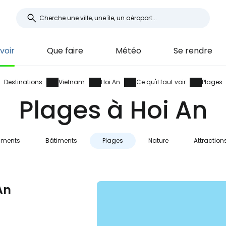
 voir
Que faire
Météo
Se rendre
Destinations
Vietnam
Hoi An
Ce qu'il faut voir
Plages
Plages à Hoi An
ments
Bâtiments
Plages
Nature
Attraction
An