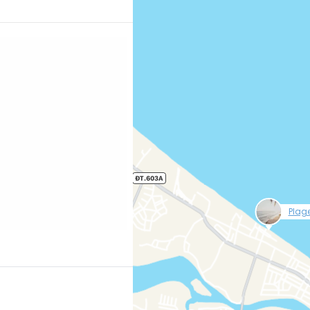
rants, bars et hôtels
echercher
Poursuivre av
ement à Hoi An"
ng.com/city/vn/hoi-
397605;label=p-hoian-
null
Plag