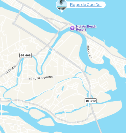
null
Plage de Cua Dai