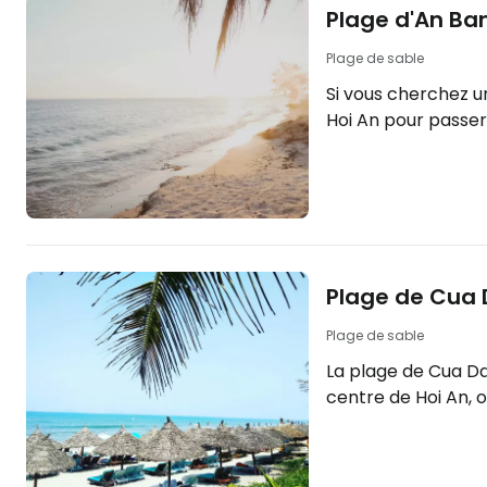
Plage d'An Ba
Plage de sable
Si vous cherchez u
Hoi An pour passer
de la mer, vous n
en choisissant la 
plage n'est qu'à 4
historique de la vil
atmosphère de sta
décontractée. [btn "Rechercher le
Plage de Cua 
meilleur hébergeme
https://www.booki
Plage de sable
an.cs.html? aid=2
La plage de Cua Da
anbang] Cet
centre de Hoi An, 
détendre et vous b
peut-être surpris 
plage de sable. En