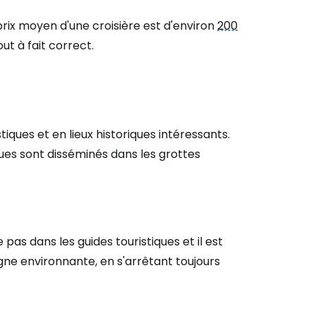
prix moyen d'une croisière est d'environ
200
ut à fait correct.
r à Cestee
ageurs
iques et en lieux historiques intéressants.
tinuer avec Google
ues sont disséminés dans les grottes
inuer avec Facebook
s dans les guides touristiques et il est
ne environnante, en s'arrêtant toujours
ec le courrier électronique