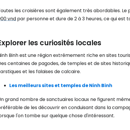
outes les croisières sont également très abordables. Le 
000 vnd
par personne et dure de 2 à 3 heures, ce qui est to
Se connecte
Explorer les curiosités locales
... la communauté mondiale des voy
inh Binh est une région extrêmement riche en sites tourist
Con
es centaines de pagodes, de temples et de sites historiq
arstiques et les falaises de calcaire.
Cont
Les meilleurs sites et temples de Ninh Binh
n grand nombre de sanctuaires locaux ne figurent même pa
préférable de les découvrir en conduisant dans la campag
Poursuivre av
orsque l'on tombe sur quelque chose d'intéressant.