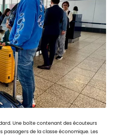
r à Cestee
ageurs
tinuer avec Google
inuer avec Facebook
ec le courrier électronique
ard. Une boîte contenant des écouteurs
s passagers de la classe économique. Les