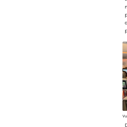
n
p
a
Vu
D