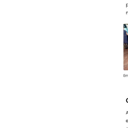
m
Em
A
e