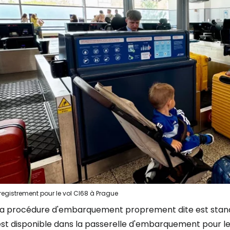
Se connecte
... la communauté mondiale des voy
Con
Cont
Poursuivre av
registrement pour le vol CI68 à Prague
La procédure d'embarquement proprement dite est stand
est disponible dans la passerelle d'embarquement pour le