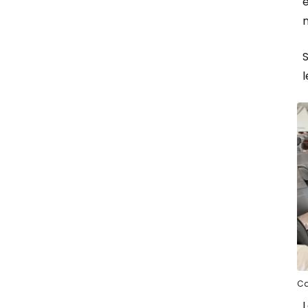
e
S
l
Ca