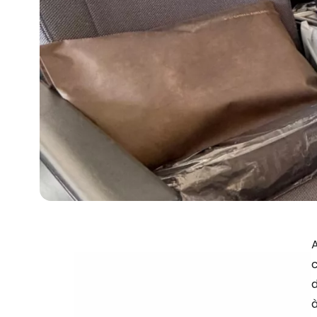
A
d
à