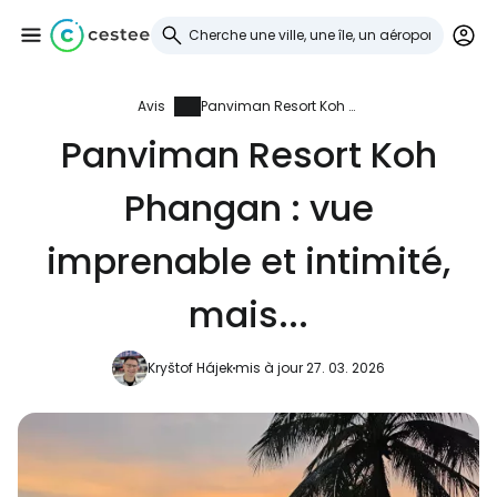
Avis
Panviman Resort Koh Phangan : vue imprenable et intimité, mais...
Se connecter à
Panviman Resort Koh
Cestee
Phangan : vue
... la communauté mondiale des voyageurs
imprenable et intimité,
Continuer avec Google
mais...
Kryštof Hájek
mis à jour 27. 03. 2026
Continuer avec Facebook
Poursuivre avec le courrier