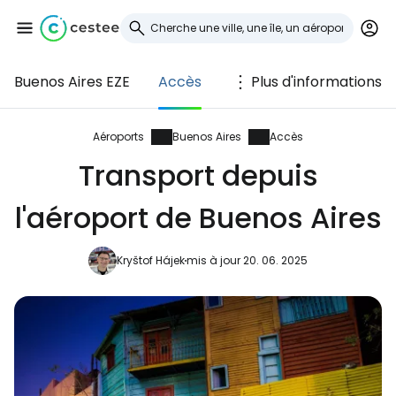
Buenos Aires EZE
Accès
Plus d'informations
Se connecter à
Cestee
Aéroports
Buenos Aires
Accès
Transport depuis
... la communauté mondiale des voyageurs
l'aéroport de Buenos Aires
Continuer avec Google
Kryštof Hájek
mis à jour 20. 06. 2025
Continuer avec Facebook
Poursuivre avec le courrier