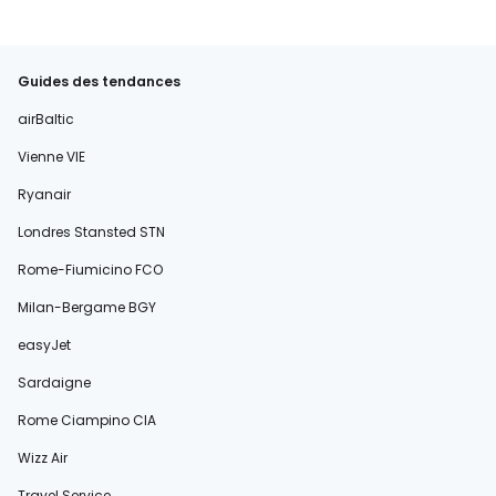
Guides des tendances
airBaltic
Vienne VIE
Ryanair
Londres Stansted STN
Rome-Fiumicino FCO
Milan-Bergame BGY
easyJet
Sardaigne
Rome Ciampino CIA
Wizz Air
Travel Service