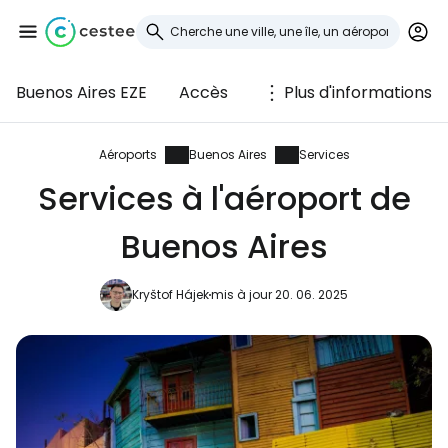
Buenos Aires EZE
Accès
Plus d'informations
Se connecter à
Cestee
Aéroports
Buenos Aires
Services
Services à l'aéroport de
... la communauté mondiale des voyageurs
Buenos Aires
Continuer avec Google
Kryštof Hájek
mis à jour 20. 06. 2025
Continuer avec Facebook
Poursuivre avec le courrier