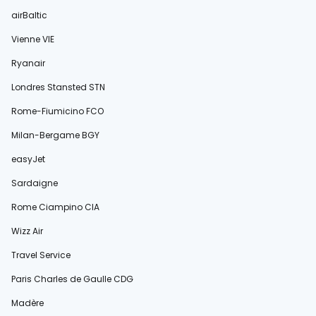
airBaltic
Vienne VIE
Ryanair
Londres Stansted STN
Rome-Fiumicino FCO
Milan-Bergame BGY
easyJet
Sardaigne
Rome Ciampino CIA
Wizz Air
Travel Service
Paris Charles de Gaulle CDG
Madère