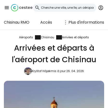
Chisinau RMO
Accès
Plus d'informations
Se connecter à
Cestee
Aéroports
Chisinau
Arrivées et départs
Arrivées et départs à
... la communauté mondiale des voyageurs
l'aéroport de Chisinau
Continuer avec Google
Kryštof Hájek
mis à jour 26. 04. 2026
Continuer avec Facebook
Poursuivre avec le courrier