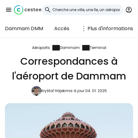
Dammam DMM
Accès
Plus d'informations
Se connecter à
Cestee
Aéroports
Dammam
Terminal
Correspondances à
... la communauté mondiale des voyageurs
l'aéroport de Dammam
Continuer avec Google
Kryštof Hájek
mis à jour 04. 01. 2025
Continuer avec Facebook
Poursuivre avec le courrier