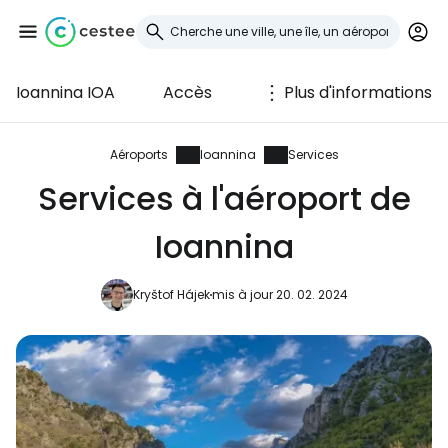
Ioannina IOA
Accès
Plus d'informations
Se connecter à
Cestee
Aéroports
Ioannina
Services
Services à l'aéroport de
... la communauté mondiale des voyageurs
Ioannina
Continuer avec Google
Kryštof Hájek
mis à jour 20. 02. 2024
Continuer avec Facebook
Poursuivre avec le courrier