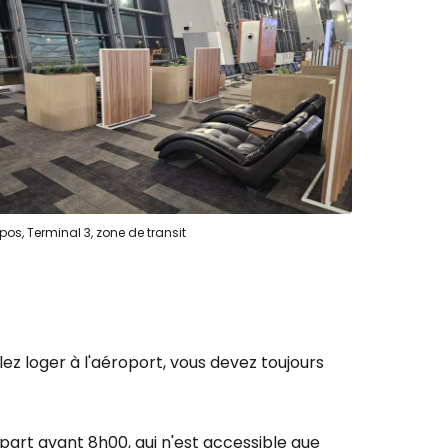
r à Cestee
ageurs
epos, Terminal 3, zone de transit
tinuer avec Google
inuer avec Facebook
ulez loger à l'aéroport, vous devez toujours
ec le courrier électronique
art avant 8h00, qui n'est accessible que