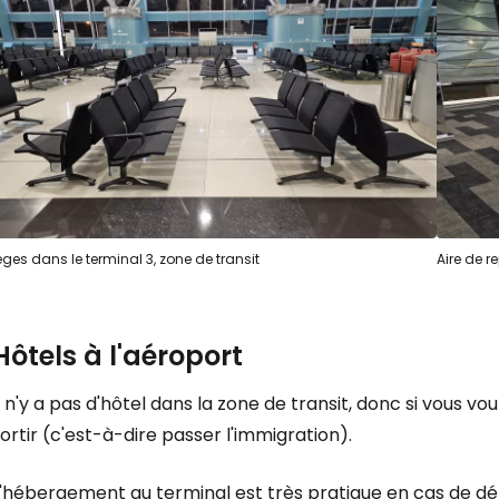
Se connecte
... la communauté mondiale des voy
èges dans le terminal 3, zone de transit
Aire de r
Con
Hôtels à l'aéroport
Cont
l n'y a pas d'hôtel dans la zone de transit, donc si vous vo
ortir (c'est-à-dire passer l'immigration).
Poursuivre av
'hébergement au terminal est très pratique en cas de dép