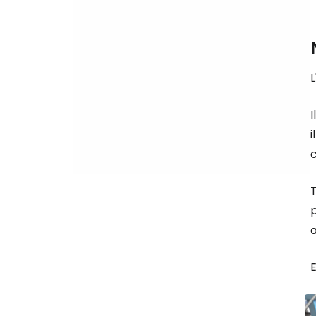
L
I
i
c
T
a
E