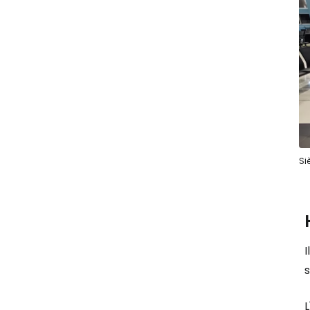
Si
I
s
L