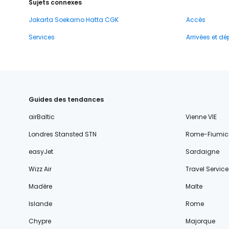
Sujets connexes
Jakarta Soekarno Hatta CGK
Accès
Services
Arrivées et dé
Guides des tendances
airBaltic
Vienne VIE
Londres Stansted STN
Rome-Fiumic
easyJet
Sardaigne
Wizz Air
Travel Service
Madère
Malte
Islande
Rome
Chypre
Majorque