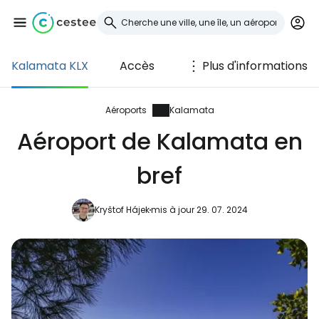
Kalamata KLX
Accès
Plus d'informations
Se connecter à
Cestee
Aéroports
Kalamata
Aéroport de Kalamata en
... la communauté mondiale des voyageurs
bref
Continuer avec Google
Kryštof Hájek
mis à jour 29. 07. 2024
Continuer avec Facebook
Poursuivre avec le courrier