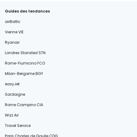
Guides des tendances
airBaltic
Vienne VIE
Ryanair
Londres Stansted STN
Rome-Fiumicino FCO
Milan-Bergame BGY
easyJet
Sardaigne
Rome Ciampino CIA
Wizz Air
Travel Service
Paris Charles de Gaulle CDG