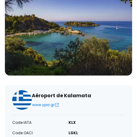
électronique
Aéroport de Kalamata
www.ypa.gr
Code IATA
KLX
Code OACI
LGKL