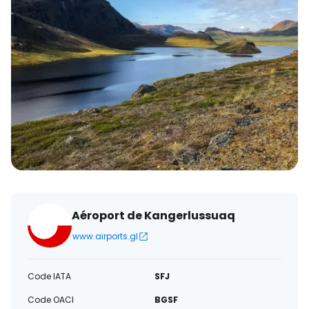
électronique
Aéroport de Kangerlussuaq
www.airports.gl
Code IATA
SFJ
Code OACI
BGSF