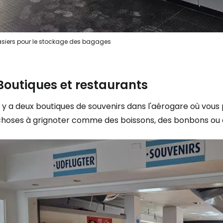
Se connecte
siers pour le stockage des bagages
... la communauté mondiale des voy
Boutiques et restaurants
Con
Il y a deux boutiques de souvenirs dans l'aérogare où vo
choses à grignoter comme des boissons, des bonbons ou 
Cont
Poursuivre av