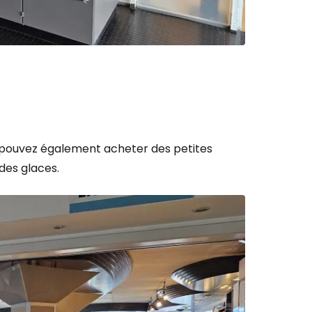
r à Cestee
ageurs
tinuer avec Google
us pouvez également acheter des petites
des glaces.
inuer avec Facebook
ec le courrier électronique