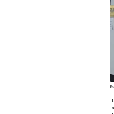
Bo
L
s