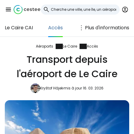
Le Caire CAI
Accès
Plus d'informations
Se connecter à
Cestee
Aéroports
Le Caire
Accès
Transport depuis
... la communauté mondiale des voyageurs
l'aéroport de Le Caire
Continuer avec Google
Kryštof Hájek
mis à jour 16. 03. 2026
Continuer avec Facebook
Poursuivre avec le courrier