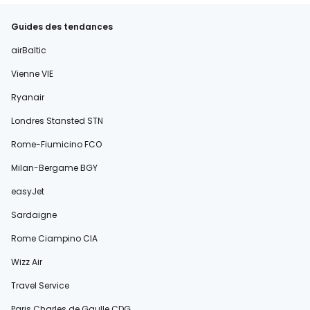
Guides des tendances
airBaltic
Vienne VIE
Ryanair
Londres Stansted STN
Rome-Fiumicino FCO
Milan-Bergame BGY
easyJet
Sardaigne
Rome Ciampino CIA
Wizz Air
Travel Service
Paris Charles de Gaulle CDG