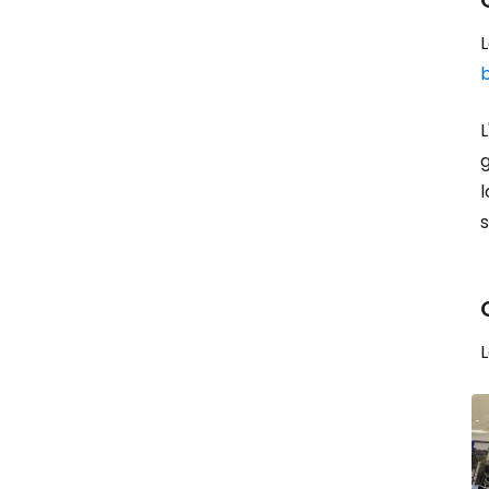
L
b
L
l
s
L