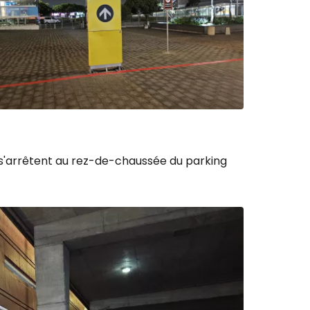
r à Cestee
ageurs
tinuer avec Google
lt s'arrêtent au rez-de-chaussée du parking
inuer avec Facebook
ec le courrier électronique