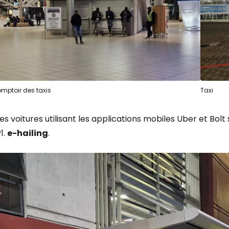
Se connecte
... la communauté mondiale des voy
mptoir des taxis
Taxi
Con
es voitures utilisant les applications mobiles Uber et Bo
1.
e-hailing
.
Cont
Poursuivre av