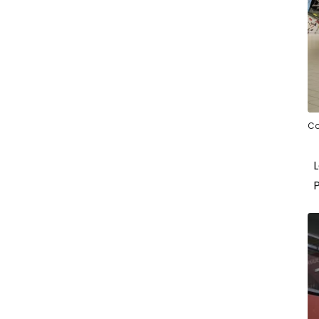
Co
L
P