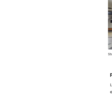
St
L
e