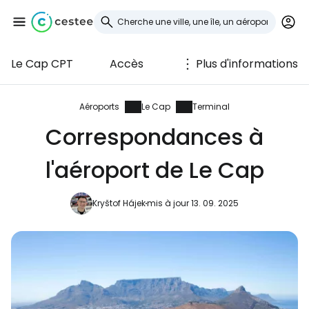
Le Cap CPT
Accès
Plus d'informations
Se connecter à
Cestee
Aéroports
Le Cap
Terminal
Correspondances à
... la communauté mondiale des voyageurs
l'aéroport de Le Cap
Continuer avec Google
Kryštof Hájek
mis à jour 13. 09. 2025
Continuer avec Facebook
Poursuivre avec le courrier