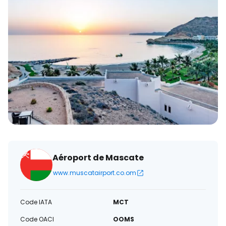
électronique
Aéroport de Mascate
www.muscatairport.co.om
Code IATA
MCT
Code OACI
OOMS