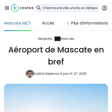
Mascate MCT
Accès
Plus d'informations
Se connecter à
Cestee
Aéroports
Mascate
Aéroport de Mascate en
... la communauté mondiale des voyageurs
bref
Continuer avec Google
Kryštof Hájek
mis à jour 21. 07. 2026
Continuer avec Facebook
Poursuivre avec le courrier