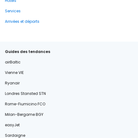
Hôtels
Services
Arrivées et départs
Guides des tendances
airBaltic
Vienne VIE
Ryanair
Londres Stansted STN
Rome-Fiumicino FCO
Milan-Bergame BGY
easyJet
Sardaigne