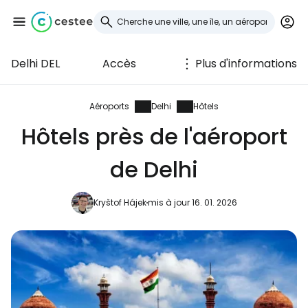
Delhi DEL
Accès
Plus d'informations
Se connecter à
Cestee
Aéroports
Delhi
Hôtels
Hôtels près de l'aéroport
... la communauté mondiale des voyageurs
de Delhi
Continuer avec Google
Kryštof Hájek
mis à jour 16. 01. 2026
Continuer avec Facebook
Poursuivre avec le courrier