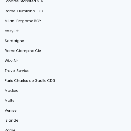
Londres Stansted STN
Rome-Fiumicino FCO
Milan-Bergame BGY
easyJet
Sardaigne
Rome Ciampino CIA
Wizz Air
Travel Service
Paris Charles de Gaulle CDG
Madère
Malte
Venise
Islande
Rome