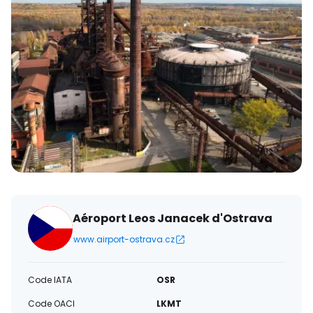
électronique
Aéroport Leos Janacek d'Ostrava
www.airport-ostrava.cz
Code IATA
OSR
Code OACI
LKMT