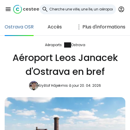
Ostrava OSR
Accès
Plus d'informations
Se connecter à
Cestee
Aéroports
Ostrava
Aéroport Leos Janacek
... la communauté mondiale des voyageurs
d'Ostrava en bref
Continuer avec Google
Kryštof Hájek
mis à jour 20. 04. 2026
Continuer avec Facebook
Poursuivre avec le courrier