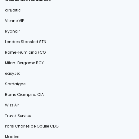
airBaltic
Vienne VIE
Ryanair
Londres Stansted STN
Rome-Fiumicino FCO
Milan-Bergame BGY
easyJet
Sardaigne
Rome Ciampino CIA
Wizz Air
Travel Service
Paris Charles de Gaulle CDG
Madère