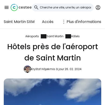
Saint Martin SXM
Accès
Plus d'informations
Se connecter à
Cestee
Aéroports
Saint Martin
Hôtels
Hôtels près de l'aéroport
... la communauté mondiale des voyageurs
de Saint Martin
Continuer avec Google
Kryštof Hájek
mis à jour 26. 02. 2024
Continuer avec Facebook
Poursuivre avec le courrier