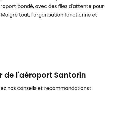
roport bondé, avec des files d'attente pour
 Malgré tout, l'organisation fonctionne et
ageurs
tinuer avec Google
inuer avec Facebook
r de l'aéroport Santorin
ec le courrier électronique
ltez nos conseils et recommandations :