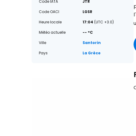
Code IATA
JTR
Code OACI
LGSR
l
Heure locale
17:04
(UTC +3.0)
u
Météo actuelle
-- °C
Ville
Santorin
Pays
La Grèce
Q