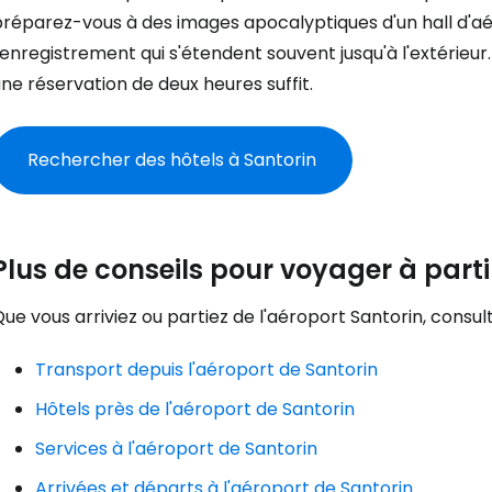
préparez-vous à des images apocalyptiques d'un hall d'aé
'enregistrement qui s'étendent souvent jusqu'à l'extérieur.
... la communauté mondiale des voy
ne réservation de deux heures suffit.
Con
Rechercher des hôtels à Santorin
Cont
Plus de conseils pour voyager à parti
Poursuivre av
ue vous arriviez ou partiez de l'aéroport Santorin, consu
Transport depuis l'aéroport de Santorin
Hôtels près de l'aéroport de Santorin
Services à l'aéroport de Santorin
Arrivées et départs à l'aéroport de Santorin