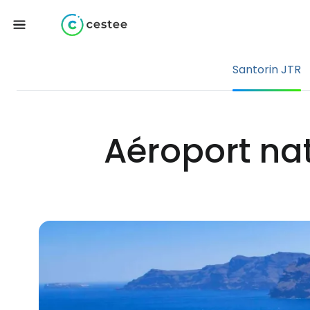
Santorin JTR
Aéroport nat