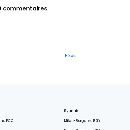
0 commentaires
Hôtels
Ryanair
ino FCO
Milan-Bergame BGY