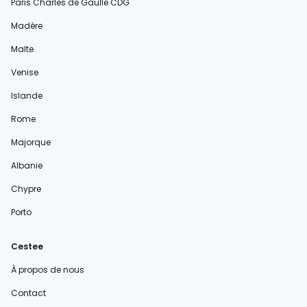
Paris Charles de Gaulle CDG
Madère
Malte
Venise
Islande
Rome
Majorque
Albanie
Chypre
Porto
Cestee
À propos de nous
Contact