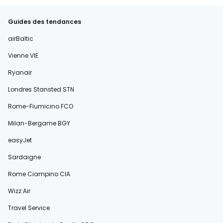
Guides des tendances
airBaltic
Vienne VIE
Ryanair
Londres Stansted STN
Rome-Fiumicino FCO
Milan-Bergame BGY
easyJet
Sardaigne
Rome Ciampino CIA
Wizz Air
Travel Service