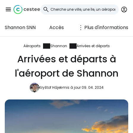
Shannon SNN
Accès
Plus d'informations
Se connecter à
Cestee
Aéroports
Shannon
Arrivées et départs
Arrivées et départs à
... la communauté mondiale des voyageurs
l'aéroport de Shannon
Continuer avec Google
Kryštof Hájek
mis à jour 09. 04. 2024
Continuer avec Facebook
Poursuivre avec le courrier