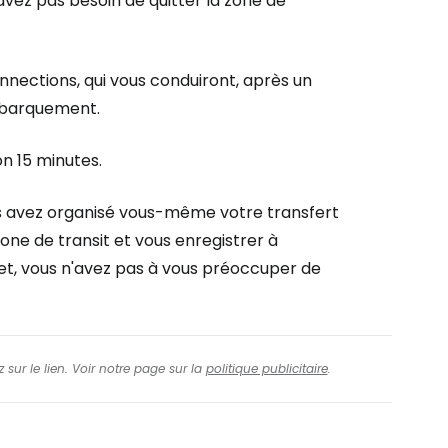
ez pas besoin de quitter la zone de
onnections
, qui vous conduiront, après un
embarquement.
on 15 minutes.
s avez organisé vous-même votre transfert
one de transit et vous enregistrer à
let, vous n'avez pas à vous préoccuper de
 sur le lien. Voir notre page sur la
politique publicitaire
.