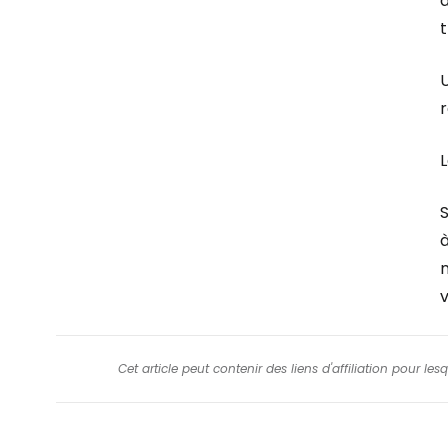
t
U
L
à
Cet article peut contenir des liens d'affiliation pour le