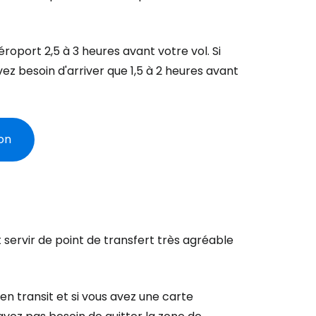
r à Cestee
aéroport 2,5 à 3 heures avant votre vol. Si
z besoin d'arriver que 1,5 à 2 heures avant
ageurs
non
tinuer avec Google
inuer avec Facebook
 servir de point de transfert très agréable
ec le courrier électronique
en transit et si vous avez une carte