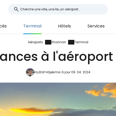
cès
Terminal
Hôtels
Services
Aéroports
Shannon
Terminal
nces à l'aéropor
Kryštof Hájek
mis à jour 09. 04. 2024