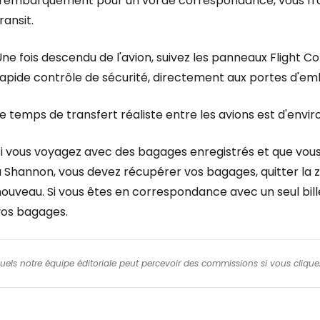
d'embarquement pour un vol de correspondance, vous n'av
ransit.
ne fois descendu de l'avion, suivez les panneaux
Flight C
rapide contrôle de sécurité, directement aux portes d'
e temps de transfert réaliste entre les avions est d'envir
Si vous voyagez avec des bagages enregistrés et que vou
 Shannon, vous devez récupérer vos bagages, quitter la z
nouveau. Si vous êtes en correspondance avec un seul bil
vos bagages.
squels notre équipe éditoriale peut percevoir des commissions si vous cliquez