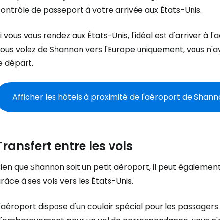
ontrôle de passeport à votre arrivée aux États-Unis.
Se connecte
i vous vous rendez aux États-Unis, l'idéal est d'arriver à l'
ous volez de Shannon vers l'Europe uniquement, vous n'ave
e départ.
... la communauté mondiale des voy
Afficher les hôtels à proximité de l'aéroport de Shan
Con
Transfert entre les vols
Cont
ien que Shannon soit un petit aéroport, il peut également
râce à ses vols vers les États-Unis.
Poursuivre av
'aéroport dispose d'un couloir spécial pour les passagers 