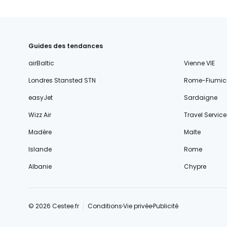
Guides des tendances
airBaltic
Vienne VIE
Londres Stansted STN
Rome-Fiumic
easyJet
Sardaigne
Wizz Air
Travel Service
Madère
Malte
Islande
Rome
Albanie
Chypre
© 2026 Cestee.fr
Conditions
Vie privée
Publicité