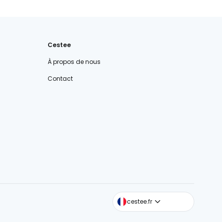
Cestee
À propos de nous
Contact
cestee.com
cestee.fr
cestee.sk