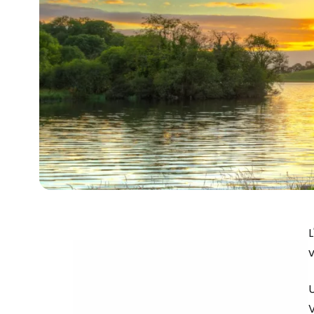
L
v
U
V