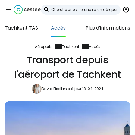
Tachkent TAS
Accès
Plus d'informations
Se connecter à
Cestee
Aéroports
Tachkent
Accès
Transport depuis
... la communauté mondiale des voyageurs
l'aéroport de Tachkent
Continuer avec Google
David Eiselt
mis à jour 18. 04. 2024
Continuer avec Facebook
Poursuivre avec le courrier