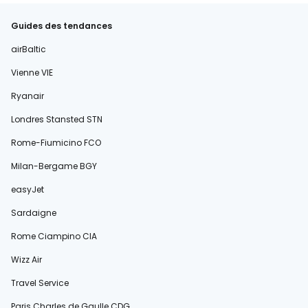
Guides des tendances
airBaltic
Vienne VIE
Ryanair
Londres Stansted STN
Rome-Fiumicino FCO
Milan-Bergame BGY
easyJet
Sardaigne
Rome Ciampino CIA
Wizz Air
Travel Service
Paris Charles de Gaulle CDG