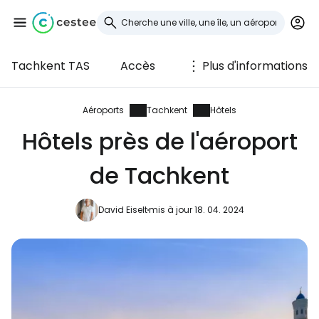
Tachkent TAS
Accès
Plus d'informations
Se connecter à
Cestee
Aéroports
Tachkent
Hôtels
Hôtels près de l'aéroport
... la communauté mondiale des voyageurs
de Tachkent
Continuer avec Google
David Eiselt
mis à jour 18. 04. 2024
Continuer avec Facebook
Poursuivre avec le courrier