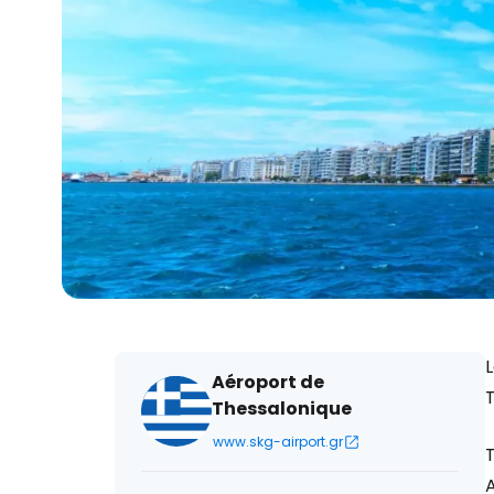
L
Aéroport de
Thessalonique
www.skg-airport.gr
A