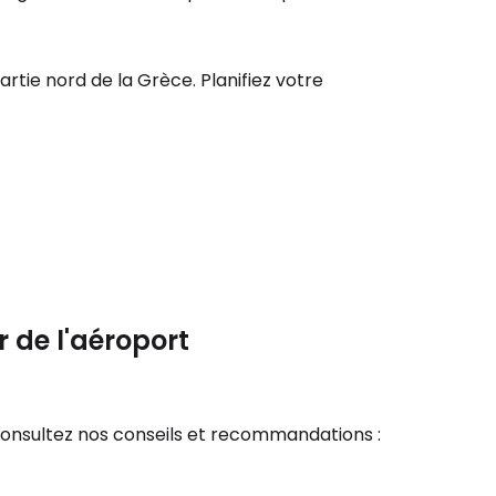
r à Cestee
rtie nord de la Grèce. Planifiez votre
ageurs
tinuer avec Google
inuer avec Facebook
r de l'aéroport
ec le courrier électronique
 consultez nos conseils et recommandations :