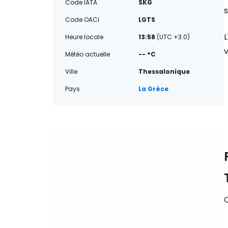
Code IATA
SKG
s
Code OACI
LGTS
L
Heure locale
13:58
(UTC +3.0)
v
Météo actuelle
-- °C
Ville
Thessalonique
Pays
La Grèce
Q