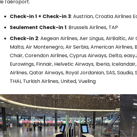
e l'aéroport.
Check-in
1
+
Check-in
3
:
Austrian, Croatia Airlines E
Se connecte
Seulement
Check-in
1
:
Brussels Airlines, TAP
Check-in
2
:
Aegean Airlines, Aer Lingus, AirBaltic, Air
... la communauté mondiale des voy
Malta, Air Montenegro, Air Serbia, American Airlines, Br
Chair, Corendon Airlines, Cyprus Airways, Delta, easyJet
Eurowings, Finnair, Helvetic Airways, Iberia, Icelandai
Con
Airlines, Qatar Airways, Royal Jordanian, SAS, Saudia, 
THAI, Turkish Airlines, United, Vueling
Cont
Poursuivre av