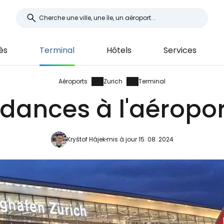
ès
Terminal
Hôtels
Services
Aéroports
Zurich
Terminal
ances à l'aéropor
Kryštof Hájek
mis à jour 15. 08. 2024