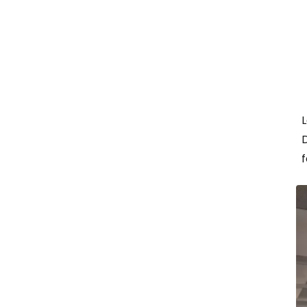
L
D
f