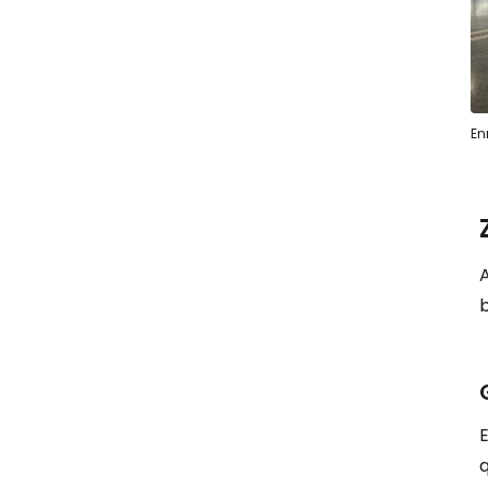
En
A
q