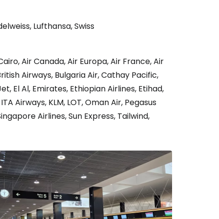
delweiss, Lufthansa, Swiss
r à Cestee
 Cairo, Air Canada, Air Europa, Air France, Air
ageurs
itish Airways, Bulgaria Air, Cathay Pacific,
, El Al, Emirates, Ethiopian Airlines, Etihad,
r, ITA Airways, KLM, LOT, Oman Air, Pegasus
tinuer avec Google
Singapore Airlines, Sun Express, Tailwind,
inuer avec Facebook
ec le courrier électronique