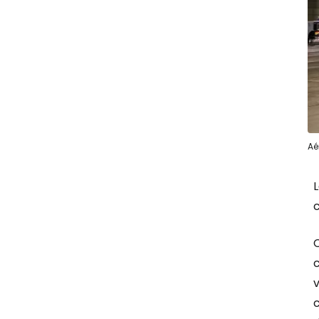
Aé
L
c
c