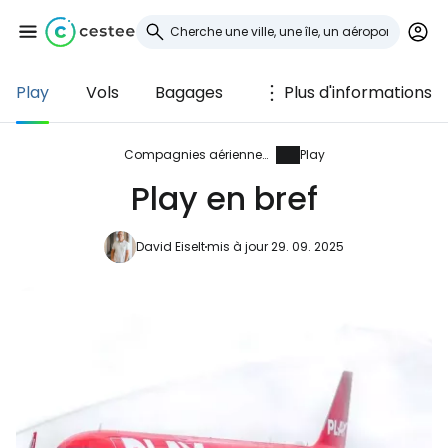
Play
Vols
Bagages
Plus d'informations
Se connecter à
Cestee
Compagnies aériennes
Play
Play en bref
... la communauté mondiale des voyageurs
David Eiselt
mis à jour 29. 09. 2025
Continuer avec Google
Continuer avec Facebook
Poursuivre avec le courrier