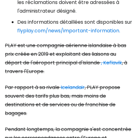
les réclamations doivent être adressées à
l'administrateur désigné.
Des informations détaillées sont disponibles sur
flyplay.com/news/important-information.
PLAY est une compagnie aérienne islandaise à bas
prix créée en 2019 et exploitant des liaisons au
départ de l'aéroport principal d'Islande
, Keflavik
, à
travers l'Europe.
Par rapport à sa rivale
Icelandair
, PLAY propose
souvent des tarifs plus bas, mais moins de
destinations et de services ou de franchise de
bagages.
Pendant longtemps, la compagnie s'est concentrée
sur les correspondances entre l'Europe et