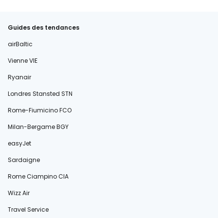
Guides des tendances
airBaltic
Vienne VIE
Ryanair
Londres Stansted STN
Rome-Fiumicino FCO
Milan-Bergame BGY
easyJet
Sardaigne
Rome Ciampino CIA
Wizz Air
Travel Service