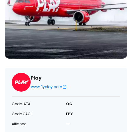
électronique
Play
www.flyplay.com
Code IATA
OG
Code OACI
FPY
Alliance
--