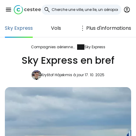
Sky Express
Vols
Plus d'informations
Se connecter à
Cestee
Compagnies aériennes
Sky Express
Sky Express en bref
... la communauté mondiale des voyageurs
Kryštof Hájek
mis à jour 17. 10. 2025
Continuer avec Google
Continuer avec Facebook
Poursuivre avec le courrier