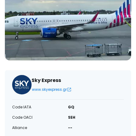
électronique
Sky Express
www.skyexpress.gr
Code IATA
GQ
Code OACI
SEH
Alliance
--