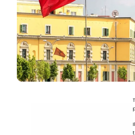
T
p
I
t