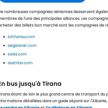
De nombreuses compagnies aériennes desservent égalemen
membres de l'une des principales alliances. Les compagni
acheter des billets bon marché sont les compagnies de ré
lufthansa.com
aegeanair.com
swiss.com
austrian.com
En bus jusqu'à Tirana
irana étant de loin le plus grand centre de transport du
nformations détaillées dans un guide séparé sur l'Albanie,
se rendre en Albanie
et
Se déplacer en Albanie
.