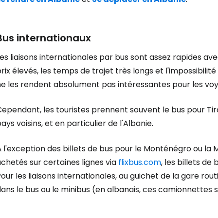
Se connecte
Bus internationaux
es liaisons internationales par bus sont assez rapides avec 
rix élevés, les temps de trajet très longs et l'impossibilit
... la communauté mondiale des voy
ne les rendent absolument pas intéressantes pour les vo
Con
Cependant, les touristes prennent souvent le bus pour Ti
ays voisins, et en particulier de l'Albanie.
Cont
 l'exception des billets de bus pour le Monténégro ou la
chetés sur certaines lignes via
flixbus.com
, les billets d
our les liaisons internationales, au guichet de la gare routi
Poursuivre av
ans le bus ou le minibus (en albanais, ces camionnettes 