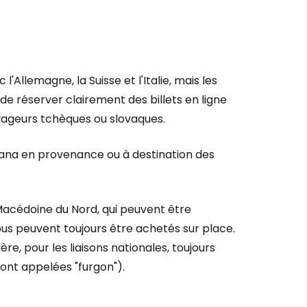
r à Cestee
l'Allemagne, la Suisse et l'Italie, mais les
é de réserver clairement des billets en ligne
ageurs
yageurs tchèques ou slovaques.
tinuer avec Google
rana en provenance ou à destination des
inuer avec Facebook
 Macédoine du Nord, qui peuvent être
e bus peuvent toujours être achetés sur place.
ère, pour les liaisons nationales, toujours
ec le courrier électronique
sont appelées "furgon").