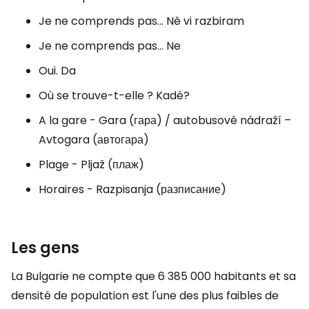
Je ne comprends pas...
Ně vi razbiram
Je ne comprends pas...
Ne
Oui.
Da
Où se trouve-t-elle ?
Kadé?
A la gare -
Gara (гара) / autobusové nádraží –
Avtogara (автогара)
Plage -
Pljaž (плаж)
Horaires -
Razpisanja (разписание)
Les gens
La Bulgarie ne compte que 6 385 000 habitants et sa
densité de population est l'une des plus faibles de