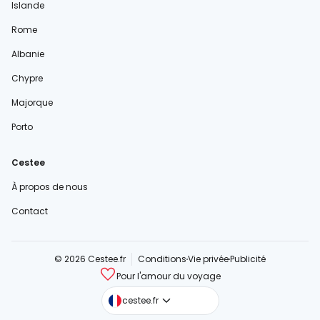
Islande
Rome
Albanie
Chypre
Majorque
Porto
Cestee
À propos de nous
Contact
© 2026 Cestee.fr
Conditions
Vie privée
Publicité
Pour l'amour du voyage
cestee.com
cestee.fr
cestee.sk