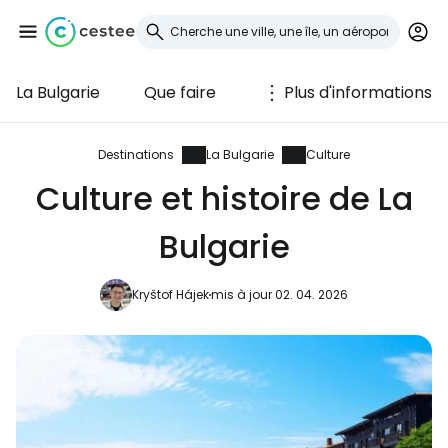
La Bulgarie
Que faire
Plus d'informations
Se connecter à
Cestee
Destinations
La Bulgarie
Culture
Culture et histoire de La
... la communauté mondiale des voyageurs
Bulgarie
Continuer avec Google
Kryštof Hájek
mis à jour 02. 04. 2026
Continuer avec Facebook
Poursuivre avec le courrier