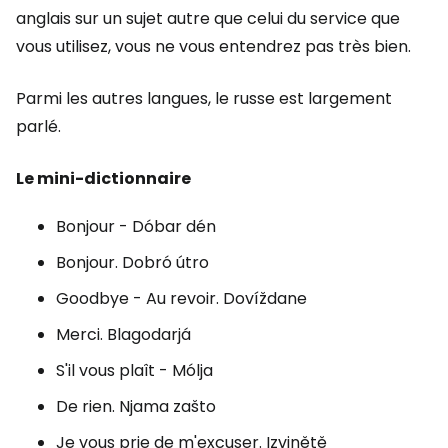
anglais sur un sujet autre que celui du service que
vous utilisez, vous ne vous entendrez pas très bien.
Parmi les autres langues, le russe est largement
parlé.
Le mini-dictionnaire
Bonjour -
Dóbar dén
Bonjour.
Dobró útro
Goodbye - Au revoir.
Dovíždane
Merci.
Blagodarjá
S'il vous plaît -
Mólja
De rien.
Njama zašto
Je vous prie de m'excuser.
Izvinětě