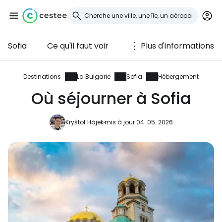
Sofia
Ce qu'il faut voir
Plus d'informations
Se connecter à
Cestee
Destinations
La Bulgarie
Sofia
Hébergement
Où séjourner à Sofia
... la communauté mondiale des voyageurs
Kryštof Hájek
mis à jour 04. 05. 2026
Continuer avec Google
Continuer avec Facebook
Poursuivre avec le courrier