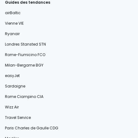
Guides des tendances
airBaltic
Vienne VIE
Ryanair
Londres Stansted STN
Rome-Fiumicino FCO
Milan-Bergame BGY
easyJet
Sardaigne
Rome Ciampino CIA
Wizz Air
Travel Service
Paris Charles de Gaulle CDG