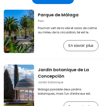
électronique
Parque de Málaga
Parc
Poumon vert de la ville et oasis de calme
au milieu de la circulation, tel est le
populaire Parque de Málaga, qui relie le
centre historique, le quartier de Soho et La
En savoir plus
Malagueta à la célèbre plage du même
nom. Le Parque de Málaga est une étroite
bande de verdure parsemée de palmiers
et de plantes tropicales exotiques qui
s'étend entre l'axe de circulation Passeo
del Parque et la promenade portuaire
Jardin botanique de La
populaire Muelle Uno. [btn "Les 10
meilleurs…
Concepción
Jardin botanique
Malaga possède deux jardins
botaniques, mais l'un d'entre eux est
beaucoup plus impressionnant. Le Jardin
botanique de la Concepción est situé à