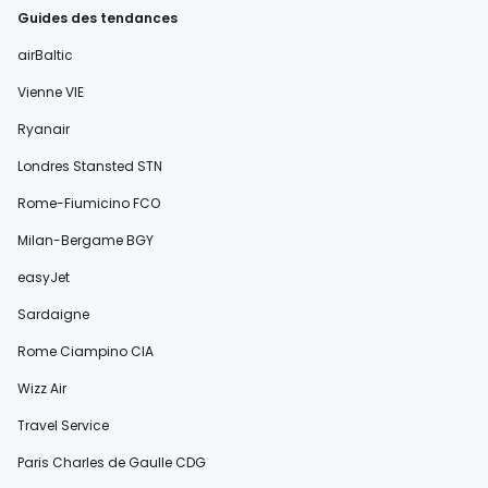
Guides des tendances
airBaltic
Vienne VIE
Ryanair
Londres Stansted STN
Rome-Fiumicino FCO
Milan-Bergame BGY
easyJet
Sardaigne
Rome Ciampino CIA
Wizz Air
Travel Service
Paris Charles de Gaulle CDG