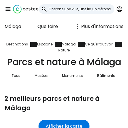
Málaga
Que faire
Plus d'informations
Se connecter à
Cestee
Destinations
Espagne
Málaga
Ce qu'il faut voir
Nature
... la communauté mondiale des voyageurs
Parcs et nature à Málaga
Tous
Musées
Monuments
Bâtiments
Continuer avec Google
2 meilleurs parcs et nature à
Continuer avec Facebook
Málaga
Poursuivre avec le courrier
Afficher la carte