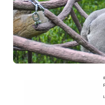
I
p
L