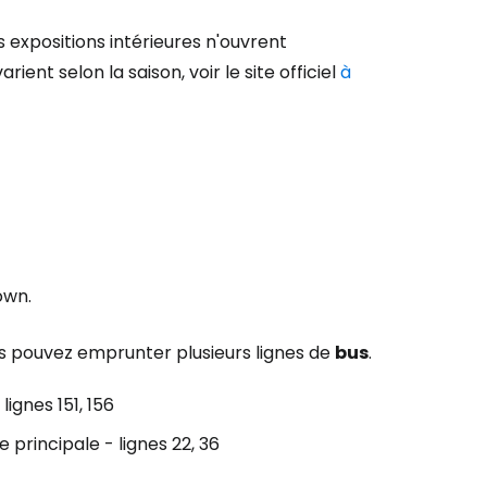
ageurs
es expositions intérieures n'ouvrent
nt selon la saison, voir le site officiel
à
tinuer avec Google
inuer avec Facebook
ec le courrier électronique
own.
us pouvez emprunter plusieurs lignes de
bus
.
lignes 151, 156
 principale - lignes 22, 36