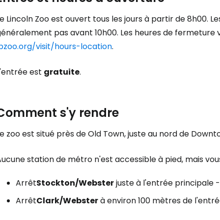
... la communauté mondiale des voy
e Lincoln Zoo est ouvert tous les jours à partir de 8h00. L
énéralement pas avant 10h00. Les heures de fermeture varie
Con
pzoo.org/visit/hours-location
.
L'entrée est
gratuite
.
Cont
Comment s'y rendre
Poursuivre av
e zoo est situé près de Old Town, juste au nord de Downt
Aucune station de métro n'est accessible à pied, mais vo
Arrêt
Stockton/Webster
juste à l'entrée principale - 
Arrêt
Clark/Webster
à environ 100 mètres de l'entrée