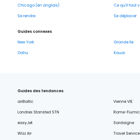
Chicago (en anglais)
Ce qu'il faut v
Se rendre
Se déplacer
Guides connexes
New York
Grande île
Oahu
Kauai
Guides des tendances
airBaltic
Vienne VIE
Londres Stansted STN
Rome-Fiumic
easyJet
Sardaigne
Wizz Air
Travel Service