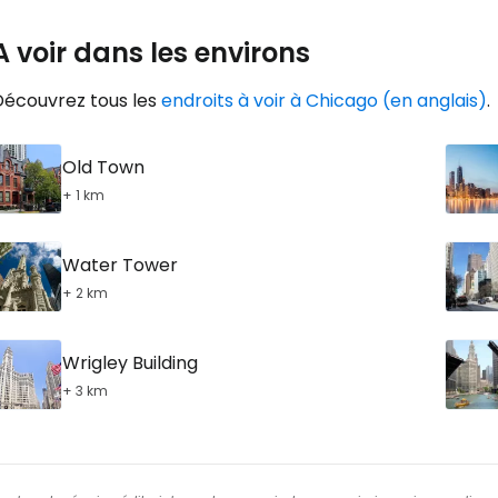
A voir dans les environs
Découvrez tous les
endroits à voir à Chicago (en anglais)
.
Old Town
+ 1 km
Water Tower
+ 2 km
Wrigley Building
+ 3 km