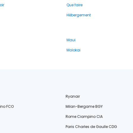
oir
Que faire
Hébergement
Maui
Molokai
Ryanair
ino FCO
Milan-Bergame BGY
Rome Ciampino CIA
Paris Charles de Gaulle CDG