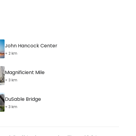
John Hancock Center
+ 2 km
Magnificient Mile
+ 3 km
DuSable Bridge
+ 3 km