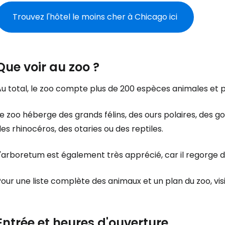
Trouvez l'hôtel le moins cher à Chicago ici
Que voir au zoo ?
u total, le zoo compte plus de 200 espèces animales et pl
e zoo héberge des grands félins, des ours polaires, des gor
es rhinocéros, des otaries ou des reptiles.
'arboretum est également très apprécié, car il regorge d
our une liste complète des animaux et un plan du zoo, visi
Se connecte
Entrée et heures d'ouverture