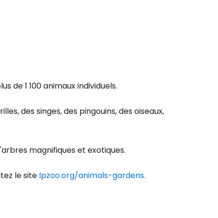
us de 1 100 animaux individuels.
illes, des singes, des pingouins, des oiseaux,
'arbres magnifiques et exotiques.
tez le site
lpzoo.org/animals-gardens.
r à Cestee